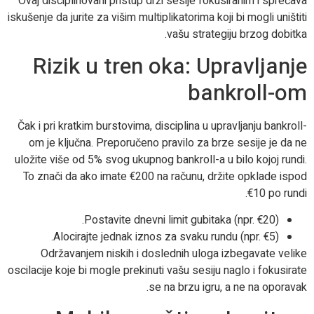
Ovaj disciplinovani pristup drži sesije fokusiranim i sprečava
iskušenje da jurite za višim multiplikatorima koji bi mogli uništiti
vašu strategiju brzog dobitka.
Rizik u tren oka: Upravljanje
bankroll-om
Čak i pri kratkim burstovima, disciplina u upravljanju bankroll-
om je ključna. Preporučeno pravilo za brze sesije je da ne
uložite više od 5% svog ukupnog bankroll-a u bilo kojoj rundi.
To znači da ako imate €200 na računu, držite opklade ispod
€10 po rundi.
Postavite dnevni limit gubitaka (npr. €20).
Alocirajte jednak iznos za svaku rundu (npr. €5).
Održavanjem niskih i doslednih uloga izbegavate velike
oscilacije koje bi mogle prekinuti vašu sesiju naglo i fokusirate
se na brzu igru, a ne na oporavak.