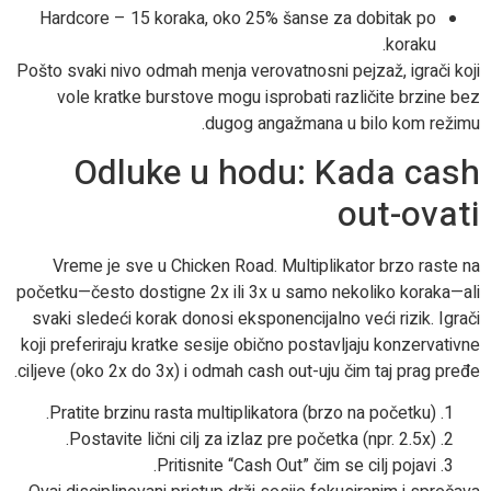
Hardcore – 15 koraka, oko 25% šanse za dobitak po
koraku.
Pošto svaki nivo odmah menja verovatnosni pejzaž, igrači koji
vole kratke burstove mogu isprobati različite brzine bez
dugog angažmana u bilo kom režimu.
Odluke u hodu: Kada cash
out-ovati
Vreme je sve u Chicken Road. Multiplikator brzo raste na
početku—često dostigne 2x ili 3x u samo nekoliko koraka—ali
svaki sledeći korak donosi eksponencijalno veći rizik. Igrači
koji preferiraju kratke sesije obično postavljaju konzervativne
ciljeve (oko 2x do 3x) i odmah cash out-uju čim taj prag pređe.
Pratite brzinu rasta multiplikatora (brzo na početku).
Postavite lični cilj za izlaz pre početka (npr. 2.5x).
Pritisnite “Cash Out” čim se cilj pojavi.