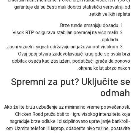
entertainment momente. Pored brzih rundi, visok RTP (98%)
garantuje da su česti mali dobitci statistički verovatniji od
retkih velikih isplata.
Brze runde smanjuju dosadu.
Visok RTP osigurava stabilan povraćaj na više malih
opklada.
Jasni vizuelni signali održavaju angažovanost visokom.
Ovaj spoj stvara zadovoljavajući krug gde se svaki brzi
dobitak oseća kao zasluženi, podstičući igrače da ponovo
okrenu kolut ubrzo nakon.
Spremni za put? Uključite se
odmah
Ako želite brzu uzbuđenje uz minimalno vreme posvećenosti,
Chicken Road pruža baš to—igru visokog intenziteta koja
nagrađuje brze odluke i disciplinovano upravljanje bankroll-
om. Uzmite telefon ili laptop, odaberite nivo težine, postavite