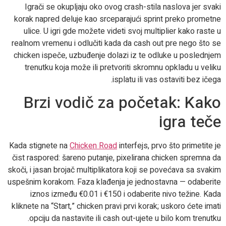
Igrači se okupljaju oko ovog crash-stila naslova jer svaki
korak napred deluje kao srceparajući sprint preko prometne
ulice. U igri gde možete videti svoj multiplier kako raste u
realnom vremenu i odlučiti kada da cash out pre nego što se
chicken ispeče, uzbuđenje dolazi iz te odluke u poslednjem
trenutku koja može ili pretvoriti skromnu opkladu u veliku
isplatu ili vas ostaviti bez ičega.
Brzi vodič za početak: Kako
igra teče
Kada stignete na
Chicken Road
interfejs, prvo što primetite je
čist raspored: šareno putanje, pixelirana chicken spremna da
skoči, i jasan brojač multiplikatora koji se povećava sa svakim
uspešnim korakom. Faza klađenja je jednostavna — odaberite
iznos između €0.01 i €150 i odaberite nivo težine. Kada
kliknete na “Start,” chicken pravi prvi korak; uskoro ćete imati
opciju da nastavite ili cash out-ujete u bilo kom trenutku.