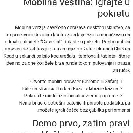
Mobilna veština: Igrajte u
pokretu
Mobilna verzija savršeno odražava desktop iskustvo, sa
responzivnim dodirnim kontrolama koje vam omogućavaju da
odmah pritisnete “Cash Out” dok ste u pokretu. Pošto mobilni
browseri ne zahtevaju preuzimanje, možete pokrenuti Chicken
Road u sekundi sa bilo kog uređaja—telefona ili tableta—što je
idealno za one koji žele brze runde tokom putovanja ili pauza
za ručak.
Otvorite mobilni browser (Chrome ili Safari).
Idite na stranicu Chicken Road odabrane kazina.
Pokrenite rundu uz minimalno vreme pripreme.
Nema brige o potrošnji baterije ili porastu podataka, pa
možete igrati češće bez gubitka performansi.
Demo prvo, zatim pravi