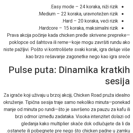
Easy mode – 24 koraka, niži rizik.
Medium – 22 koraka, uravnotežen rizik.
Hard – 20 koraka, veći rizik.
Hardcore – 15 koraka, maksimalni rizik.
Prava akcija počinje kada chicken pređe skrivene prepreke—
poklopce od šahtova ili rerne—koje mogu završiti rundu ako
niste pažljivi. Pošto vi kontrolišete svaki korak, igra deluje više
kao brzo rešavanje zagonetke nego kao igra sreće.
Pulse puta: Dinamika kratkih
sesija
Za igrače koji uživaju u brzoj akciji, Chicken Road pruža idealno
okruženje. Tipična sesija traje samo nekoliko minuta—ponekad
manje od minuta po rundi—što je savršeno za pauzu za kafu ili
brzi odmor između zadataka. Visoka intenzitet dolazi od
gledanja kako multiplier skače dok odlučujete da li da
ostanete ili pobegnete pre nego što chicken padne u zamku.