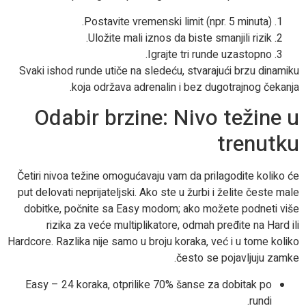
Postavite vremenski limit (npr. 5 minuta).
Uložite mali iznos da biste smanjili rizik.
Igrajte tri runde uzastopno.
Svaki ishod runde utiče na sledeću, stvarajući brzu dinamiku
koja održava adrenalin i bez dugotrajnog čekanja.
Odabir brzine: Nivo težine u
trenutku
Četiri nivoa težine omogućavaju vam da prilagodite koliko će
put delovati neprijateljski. Ako ste u žurbi i želite česte male
dobitke, počnite sa Easy modom; ako možete podneti više
rizika za veće multiplikatore, odmah pređite na Hard ili
Hardcore. Razlika nije samo u broju koraka, već i u tome koliko
često se pojavljuju zamke.
Easy – 24 koraka, otprilike 70% šanse za dobitak po
rundi.