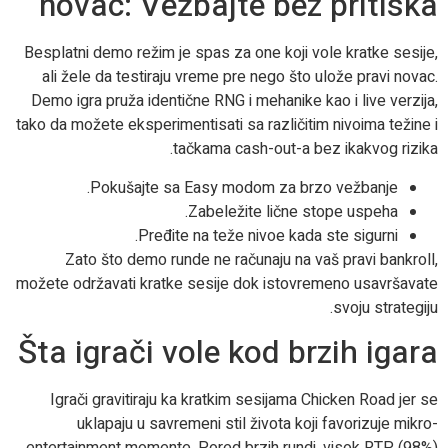
novac: Vežbajte bez pritiska
Besplatni demo režim je spas za one koji vole kratke sesije,
ali žele da testiraju vreme pre nego što ulože pravi novac.
Demo igra pruža identične RNG i mehanike kao i live verzija,
tako da možete eksperimentisati sa različitim nivoima težine i
tačkama cash-out-a bez ikakvog rizika.
Pokušajte sa Easy modom za brzo vežbanje.
Zabeležite lične stope uspeha.
Pređite na teže nivoe kada ste sigurni.
Zato što demo runde ne računaju na vaš pravi bankroll,
možete održavati kratke sesije dok istovremeno usavršavate
svoju strategiju.
Šta igrači vole kod brzih igara
Igrači gravitiraju ka kratkim sesijama Chicken Road jer se
uklapaju u savremeni stil života koji favorizuje mikro-