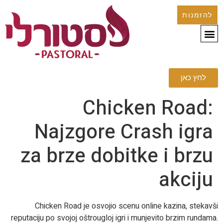
להזמנות
לחץ כאן
Chicken Road:
Najzgore Crash igra
za brze dobitke i brzu
akciju
Chicken Road je osvojio scenu online kazina, stekavši
reputaciju po svojoj oštrougloj igri i munjevito brzim rundama.