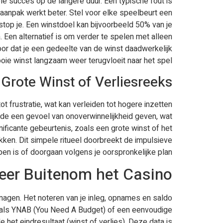
le succes op de langere duur. Een typische fout is
 aanpak werkt beter. Stel voor elke speelbeurt een
 stop je. Een winstdoel kan bijvoorbeeld 50% van je
. Een alternatief is om verder te spelen met alleen
voor dat je een gedeelte van de winst daadwerkelijk
ie winst langzaam weer terugvloeit naar het spel.
Grote Winst of Verliesreeks
t frustratie, wat kan verleiden tot hogere inzetten
nde een gevoel van onoverwinnelijkheid geven, wat
ficante gebeurtenis, zoals een grote winst of het
kken. Dit simpele ritueel doorbreekt de impulsieve
pen is of doorgaan volgens je oorspronkelijke plan.
eer Buitenom het Casino
nagen. Het noteren van je inleg, opnames en saldo
zoals YNAB (You Need A Budget) of een eenvoudige
 het eindresultaat (winst of verlies). Deze data is