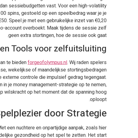
 dan sessiebudgetten vast. Voor een high-volatility
300 spins, gestoeld op een speelbedrag waar je je
50. Speel je met een gebruikelijke inzet van €0,20
asino-account overboekt. Maak tijdens de sessie zelf
geen extra stortingen, hoe de sessie ook gaat.
en Tools voor zelfuitsluiting
aan te bieden
forgeofolympus.nl
. Wij raden spelers
jkse, wekelijkse of maandelijkse stortingsbedragen
ve externe controle die impulsief gedrag tegengaat.
nten in je money management-strategie op te nemen,
op wilskracht op het moment dat de spanning hoog
oploopt.
pelplezier door Strategie
t een nuchtere en onpartijdige aanpak, zoals hier
lijke gezondheid op het spel te zetten. Het start