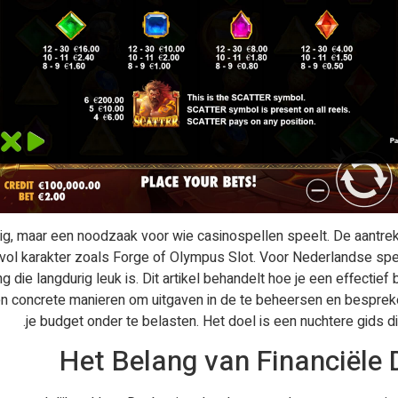
ig, maar een noodzaak voor wie casinospellen speelt. De aantrekk
ovol karakter zoals Forge of Olympus Slot. Voor Nederlandse spele
 die langdurig leuk is. Dit artikel behandelt hoe je een effecti
en concrete manieren om uitgaven in de te beheersen en besprek
je budget onder te belasten. Het doel is een nuchtere gids 
Het Belang van Financiële D