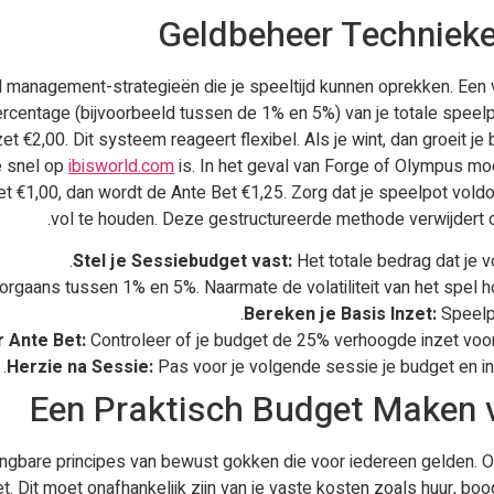
Geldbeheer Technieke
ll management-strategieën die je speeltijd kunnen oprekken. Ee
ercentage (bijvoorbeeld tussen de 1% en 5%) van je totale speelp
t €2,00. Dit systeem reageert flexibel. Als je wint, dan groeit je ba
te snel op
ibisworld.com
is. In het geval van Forge of Olympus moe
zet €1,00, dan wordt de Ante Bet €1,25. Zorg dat je speelpot vol
vol te houden. Deze gestructureerde methode verwijdert d
Stel je Sessiebudget vast:
Het totale bedrag dat je 
rgaans tussen 1% en 5%. Naarmate de volatiliteit van het spel hog
Bereken je Basis Inzet:
Speelp
 Ante Bet:
Controleer of je budget de 25% verhoogde inzet voor
Herzie na Sessie:
Pas voor je volgende sessie je budget en in
Een Praktisch Budget Maken 
angbare principes van bewust gokken die voor iedereen gelden. O
 Dit moet onafhankelijk zijn van je vaste kosten zoals huur, bo