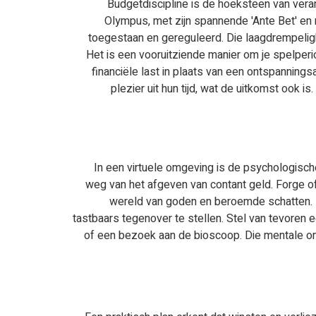
Budgetdiscipline is de hoeksteen van veran
Olympus, met zijn spannende 'Ante Bet' en m
toegestaan en gereguleerd. Die laagdrempeligh
Het is een vooruitziende manier om je spelper
financiële last in plaats van een ontspanning
plezier uit hun tijd, wat de uitkomst ook
In een virtuele omgeving is de psychologische
weg van het afgeven van contant geld. Forge o
wereld van goden en beroemde schatten. Daa
tastbaars tegenover te stellen. Stel van tevoren 
of een bezoek aan de bioscoop. Die mentale om