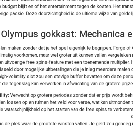
je budget blijft en of het entertainment tegen de kosten. Het tr
erige passie. Deze doorzichtigheid is de ultieme wijze van gelde
f Olympus gokkast: Mechanica 
 maken zonder dat je het spel eigenlijk te begrijpen. Forge of 
gelmatig voorkomen, maar wel groter uit kunnen vallen vergeleken
 uitvoerige free spins-feature met een toenemende multiplier. H
seld door mogelijke uitbetalingen die je inleg meerdere malen o
high-volatility slot zou een stevige buffer bevatten om deze per
die tegenslag kan verwerken in afwachting van de grotere prijzen
lity:
Verwacht op grotere periodes zonder dat er prijs wordt behaa
n lossen op en ruimen het veld voor verse, wat kan uitmonden to
e waarschijnlijkheid op het starten van de free spins te verbete
s
 is de plek waar de grootste winsten vallen. Je geld zou genoeg