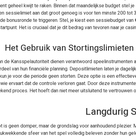
ent geheel kwijt te raken. Binnen dat maandelijkse budget stel je
n sessielimiet aan dat groot genoeg is voor ten minste 200 tot 
de bonusronde te triggeren. Stel, je kiest een sessiebudget van €
 startpunt. Het is cruciaal dat je dit bedrag van tevoren naar je c
Het Gebruik van Stortingslimieten 
an de Kansspelautoriteit dienen verantwoord speelinstrumenten 
eel van hun financiële planning. Depositlimieten laten je dageli
, kun je voor die periode geen storten. Deze optie is een effectie
oor wie ervaart dat de controle verloren gaat. Door deze instrume
end proces. Het hoeft dan niet meer uitsluitend te vertrouwen 
Langdurig S
ot is geen domper, maar de grondslag voor aanhoudend plezier. Me
ukwekkende sfeer van het spel volledig beleven zonder hun gelde