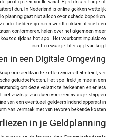
 jacht op een snelle winst. Bij slots als Forge of
terst dun. In Nederland is online gokken wettelijk
le planning gaat niet alleen over schade beperken.
. Zonder heldere grenzen wordt gokken al snel een
 daaraan conformeren, halen over het algemeen meer
e keuzes tijdens het spel. Het voorkomt impulsieve
inzetten waar je later spijt van krijgt.
en in een Digitale Omgeving
nop om credits in te zetten aanvoelt abstract, ver
che geluidseffecten. Het spel trekt je mee in een
erstandig om deze valstrik te herkennen en er iets
nt, net zoals je zou doen voor een avondje stappen
ne van een eventueel geldverslindend apparaat in
orm van vermaak met van tevoren bekende kosten.
liezen in je Geldplanning