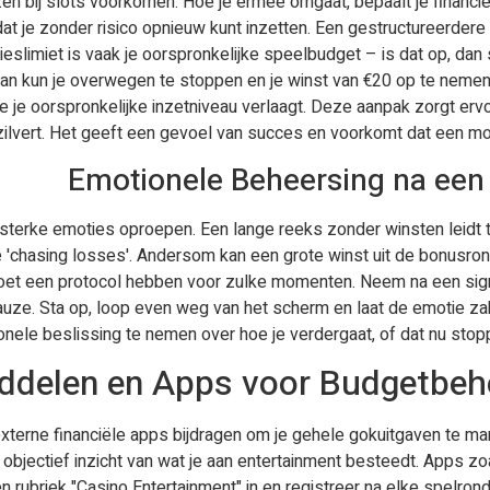
zen bij slots voorkomen. Hoe je ermee omgaat, bepaalt je financië
dat je zonder risico opnieuw kunt inzetten. Een gestructureerdere
lieslimiet is vaak je oorspronkelijke speelbudget – is dat op, dan
 dan kun je overwegen te stoppen en je winst van €20 op te nemen
l je je oorspronkelijke inzetniveau verlaagt. Deze aanpak zorgt er
zilvert. Het geeft een gevoel van succes en voorkomt dat een moo
Emotionele Beheersing na een 
 sterke emoties oproepen. Een lange reeks zonder winsten leidt to
e 'chasing losses'. Andersom kan een grote winst uit de bonusro
 moet een protocol hebben voor zulke momenten. Neem na een signi
 pauze. Sta op, loop even weg van het scherm en laat de emotie za
tionele beslissing te nemen over hoe je verdergaat, of dat nu stop
ddelen en Apps voor Budgetbeh
xterne financiële apps bijdragen om je gehele gokuitgaven te ma
 objectief inzicht van wat je aan entertainment besteedt. Apps 
 rubriek "Casino Entertainment" in en registreer na elke spelronde