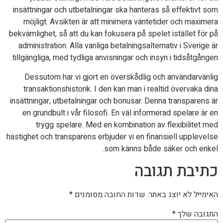
insättningar och utbetalningar ska hanteras så effektivt som
möjligt. Avsikten är att minimera väntetider och maximera
bekvämlighet, så att du kan fokusera på spelet istället för på
administration. Alla vanliga betalningsalternativ i Sverige är
tillgängliga, med tydliga anvisningar och insyn i tidsåtgången.
Dessutom har vi gjort en överskådlig och användarvänlig
transaktionshistorik. I den kan man i realtid övervaka dina
insättningar, utbetalningar och bonusar. Denna transparens är
en grundbult i vår filosofi. En väl informerad spelare är en
trygg spelare. Med en kombination av flexibilitet med
hastighet och transparens erbjuder vi en finansiell upplevelse
som känns både säker och enkel.
כתיבת תגובה
האימייל לא יוצג באתר.
שדות החובה מסומנים
*
התגובה שלך
*