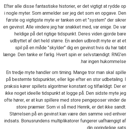
Efter alle disse fantastiske historier, er det vigtigt at rydde op
i nogle myter. Som anmelder ser jeg det som en opgave. Den
første og vigtigste myte er tanken om et "system" der sikrer
en gevinst. Alle vindere jeg har snakket med, var enige. De var
heldige på det rigtige tidspunkt. Deres viden gjorde bare
udbyttet af det held større. En anden udbredt myte er at et
spil på en måde "skylder" dig en gevinst hvis du har tabt
længe. Den tanke er farlig. Hvert spin er selvstændigt. RNG'en
har ingen hukommelse.
En tredje myte handler om timing. Mange tror man skal spille
på bestemte tidspunkter, eller lige efter en stor udbetaling. I
praksis kører spillets algoritmer konstant og tilfældigt. Der er
ikke noget ideelle tidspunkt at logge på. Den sidste myte jeg
ofte hører, er at kun spillere med store pengeposer vinder de
store præmier. Som vi så med Henrik, er det ikke sandt.
Størrelsen på en gevinst kan være den samme ved enhver
indsats. Bonusrundens multiplikatorer fungerer uafhængigt af
din oprindelige sats.