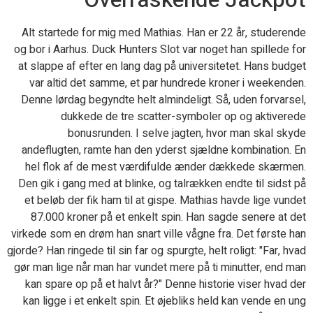
Alt startede for mig med Mathias. Han er 22 år, studerende
og bor i Aarhus. Duck Hunters Slot var noget han spillede for
at slappe af efter en lang dag på universitetet. Hans budget
var altid det samme, et par hundrede kroner i weekenden.
Denne lørdag begyndte helt almindeligt. Så, uden forvarsel,
dukkede de tre scatter-symboler op og aktiverede
bonusrunden. I selve jagten, hvor man skal skyde
andeflugten, ramte han den yderst sjældne kombination. En
hel flok af de mest værdifulde ænder dækkede skærmen.
Den gik i gang med at blinke, og talrækken endte til sidst på
et beløb der fik ham til at gispe. Mathias havde lige vundet
87.000 kroner på et enkelt spin. Han sagde senere at det
virkede som en drøm han snart ville vågne fra. Det første han
gjorde? Han ringede til sin far og spurgte, helt roligt: "Far, hvad
gør man lige når man har vundet mere på ti minutter, end man
kan spare op på et halvt år?" Denne historie viser hvad der
kan ligge i et enkelt spin. Et øjebliks held kan vende en ung