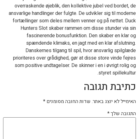
overraskende øjeblik, den kollektive jubel ved bordet, de
ansvarlige handlinger der fulgte. De udvikler sig til moderne
fortællinger som deles mellem venner og på nettet. Duck
Hunters Slot skaber rammen om disse stunder via sin
fascinerende bonusfunktion. Den skaber en klar og
spændende klimaks, en jagt med en klar afslutning.
Danskernes tilgang til spil, hvor ansvarlig spilglæde
prioriteres over grådighed, gør at disse store vinde fejres
som positive undtagelser. De skinner i en i øvrigt rolig og
styret spillekultur.
כתיבת תגובה
האימייל לא יוצג באתר.
שדות החובה מסומנים
*
התגובה שלך
*