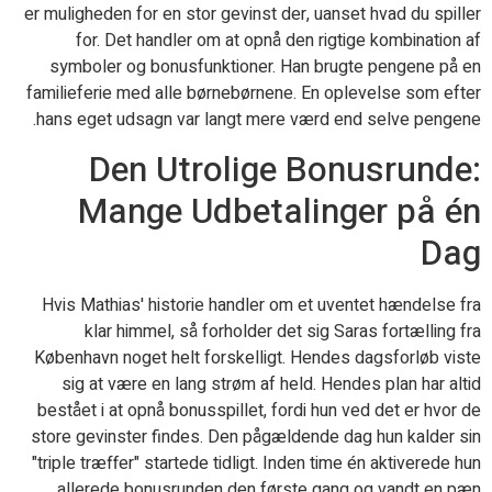
er muligheden for en stor gevinst der, uanset hvad du spiller
for. Det handler om at opnå den rigtige kombination af
symboler og bonusfunktioner. Han brugte pengene på en
familieferie med alle børnebørnene. En oplevelse som efter
hans eget udsagn var langt mere værd end selve pengene.
Den Utrolige Bonusrunde:
Mange Udbetalinger på én
Dag
Hvis Mathias' historie handler om et uventet hændelse fra
klar himmel, så forholder det sig Saras fortælling fra
København noget helt forskelligt. Hendes dagsforløb viste
sig at være en lang strøm af held. Hendes plan har altid
bestået i at opnå bonusspillet, fordi hun ved det er hvor de
store gevinster findes. Den pågældende dag hun kalder sin
"triple træffer" startede tidligt. Inden time én aktiverede hun
allerede bonusrunden den første gang og vandt en pæn