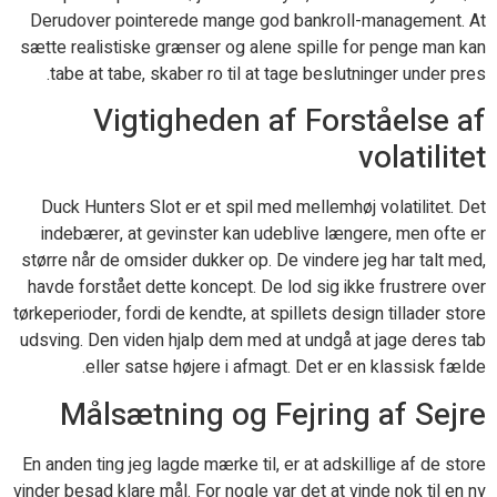
Derudover pointerede mange god bankroll-management. At
sætte realistiske grænser og alene spille for penge man kan
tabe at tabe, skaber ro til at tage beslutninger under pres.
Vigtigheden af Forståelse af
volatilitet
Duck Hunters Slot er et spil med mellemhøj volatilitet. Det
indebærer, at gevinster kan udeblive længere, men ofte er
større når de omsider dukker op. De vindere jeg har talt med,
havde forstået dette koncept. De lod sig ikke frustrere over
tørkeperioder, fordi de kendte, at spillets design tillader store
udsving. Den viden hjalp dem med at undgå at jage deres tab
eller satse højere i afmagt. Det er en klassisk fælde.
Målsætning og Fejring af Sejre
En anden ting jeg lagde mærke til, er at adskillige af de store
vinder besad klare mål. For nogle var det at vinde nok til en ny