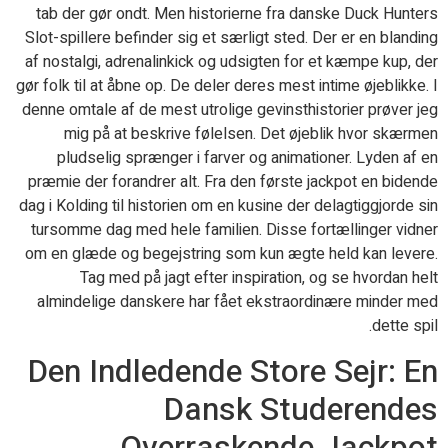
tab der gør ondt. Men historierne fra danske Duck Hunters
Slot-spillere befinder sig et særligt sted. Der er en blanding
af nostalgi, adrenalinkick og udsigten for et kæmpe kup, der
gør folk til at åbne op. De deler deres mest intime øjeblikke. I
denne omtale af de mest utrolige gevinsthistorier prøver jeg
mig på at beskrive følelsen. Det øjeblik hvor skærmen
pludselig sprænger i farver og animationer. Lyden af en
præmie der forandrer alt. Fra den første jackpot en bidende
dag i Kolding til historien om en kusine der delagtiggjorde sin
tursomme dag med hele familien. Disse fortællinger vidner
om en glæde og begejstring som kun ægte held kan levere.
Tag med på jagt efter inspiration, og se hvordan helt
almindelige danskere har fået ekstraordinære minder med
dette spil.
Den Indledende Store Sejr: En
Dansk Studerendes
Overraskende Jackpot