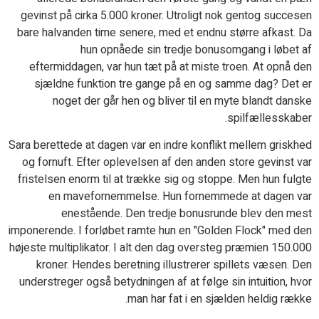
gevinst på cirka 5.000 kroner. Utroligt nok gentog succesen
bare halvanden time senere, med et endnu større afkast. Da
hun opnåede sin tredje bonusomgang i løbet af
eftermiddagen, var hun tæt på at miste troen. At opnå den
sjældne funktion tre gange på en og samme dag? Det er
noget der går hen og bliver til en myte blandt danske
spilfællesskaber.
Sara berettede at dagen var en indre konflikt mellem griskhed
og fornuft. Efter oplevelsen af den anden store gevinst var
fristelsen enorm til at trække sig og stoppe. Men hun fulgte
en mavefornemmelse. Hun fornemmede at dagen var
enestående. Den tredje bonusrunde blev den mest
imponerende. I forløbet ramte hun en "Golden Flock" med den
højeste multiplikator. I alt den dag oversteg præmien 150.000
kroner. Hendes beretning illustrerer spillets væsen. Den
understreger også betydningen af at følge sin intuition, hvor
man har fat i en sjælden heldig række.