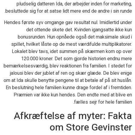
pludselig datteren Ida, der arbejder inden for marketing,
besluttede sig for at satse lidt mere end de andre i sin runde.
Hendes første syv omgange gav resultat nul. Imidlertid under
det ottende skete det. Kvinden igangsatte ikke kun
bonusrunden. Hun opnåede også det maksimale skud i
spillet, hvilket låste op de mest værdifulde multiplikatorer.
Lokalet blev tavs, idet summen på skærmen kom op over
120.000 kroner. Det som gjorde historien endnu mere
bemærkelsesværdig, blev reaktionen fra familien. I stedet for
jalousi blev der jublet af ren og skær glæde. De blev enige
om at Ida skulle benytte pengene til at betale af på sit huslån.
En beslutning hele familien kunne drage fordel af i fremtiden.
Præmien var ikke kun hendes. Den endte med at blive en
fælles sejr for hele familien.
Afkræftelse af myter: Fakta
om Store Gevinster