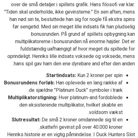
over de små detaljer i spillets grafik. Hans filosofi var klar:
"Tiden skal underholde, ikke gevinsterne." En sen aften, mens
han nød sin te, besluttede han sig for nogle få ekstra spins
før sengetid. Med sin meget lille indsats fik han pludselig
bonusrunden. På grund af spillets opbygning kan
multiplikatorerne i bonusrunden nå enorme højder. Det er
fuldstændig uafhængigt af hvor meget du spillede for
oprindeligt. Henriks lille indsats voksede og voksede, mens
hans spil gav ham den ene dyrebare and efter den anden.
Startindsats:
Kun 2 kroner per spin.
Bonusrundens forløb:
Han oplevede en lang række af
de sjældne "Platinum Duck" symboler i træk.
Multiplikatorstigning:
Hver platinum-and fordoblede
den eksisterende multiplikator, hvilket skabte en
voldsom vækst.
Slutresultat:
De små 2 kroner omdannede sig til en
skattefri gevinst på over 40.000 kroner.
Henriks historie er en vigtig påmindelse. I Duck Hunters Slot