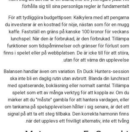
förhålla sig till sina personliga regler är fundamentalt.
För att tydliggöra budgettipsen: Kalkylera med att pengarna
du investerar är en kostnad för nöje, nästan som för en mugg
kaffe. Fastställ en gräns på kanske 100 kronor för veckans
lunchspel. När den är förbrukad, är den förbrukad. Tillämpa
funktioner som tidspåminnelser och gränser för förlust som
finns i spelet eller på webbplatsen. De är icke till för att störa,
utan för att värna din upplevelse.
Balansen handlar även om variation. En Duck Hunters-session
ska inte bli en daglig rutin utan avbrott. Blanda din lunchrast
med spatserande, bokläsning eller normalt samtal. Tillämpa
spelet som ett av många verktyg för att koppla av. Om du
märker att du "måste" gambla för att hantera vardagen, eller
om tankarna på spelupplevelsen håller i sig senare, är det ett
signal på att ta ett steg tillbaka. Den korrekta harmonin finns
när det upplevs ett frivilligt alternativ, inte ett tvång.