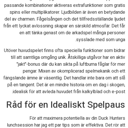
passande kombinationer aktiveras extrafunktioner som gratis
spins eller multiplikatorer. Ljudbilden är även en betydande
del av charmen. Fågelsången och det tillfredsställande ljudet
från ett lyckat avlossning skapar en särskild atmosfär. Det får
en att tänka genast om de arkadspel många personer
sysslade med som unga.
Utöver huvudspelet finns ofta speciella funktioner som bidrar
till att samtliga omgång unik. Åtskilliga utgåvor har en aktiv
"jakt"-bonus där du kan sikta på luftburna fåglar för mer
pengar. Mixen av okomplicerad spelmekanik och ett
fängslande ämne är väsentlig. Det handlar inte bara om att slå
på en tangent. Det är en mindre historia om en dag i skogen,
idealisk för att avleda huvudet från kalkylblad och e-post.
Råd för en Idealiskt Spelpaus
För att maximera potentiella av din Duck Hunters
lunchsession har jag ett par tips som är effektiva. Det rör att