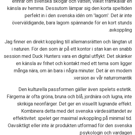
erinrar om svenska skogar och vatten, vilket framkallar en
känsla av hemma. Dessutom lämpar sig den korta speltiden
perfekt in i den svenska idén om 'lagom'. Det är inte
överväldigande, bara lagom spännande för en kort stunds
avkoppling.
Jag finner en direkt koppling till allemansrätten och längtan ut
i naturen. För den som är på ett kontor i stan kan en snabb
session med Duck Hunters vara en digital utflykt. Det skänker
en känsla av frihet och kontakt med ett tema som ligger
många nära, om än bara i några minuter. Det är en modern
version av vår naturromantik.
Den kulturella passformen gäller även spelets estetik.
Färgerna är ofta gröna, bruna och blå, jordnära och lugna, inte
skrikiga neonfärger. Det ger en visuellt lugnande effekt.
Kombinera detta med det svenska värdesättandet av
effektivitet: spelet ger maximal avkoppling på minimal tid.
Oavsiktligt eller inte är produkten utformad för den svenska
psykologin och vardagen.