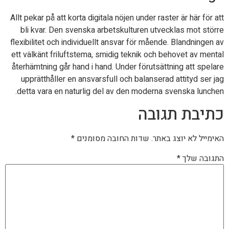
Allt pekar på att korta digitala nöjen under raster är här för att
bli kvar. Den svenska arbetskulturen utvecklas mot större
flexibilitet och individuellt ansvar för mående. Blandningen av
ett välkänt friluftstema, smidig teknik och behovet av mental
återhämtning går hand i hand. Under förutsättning att spelare
upprätthåller en ansvarsfull och balanserad attityd ser jag
detta vara en naturlig del av den moderna svenska lunchen.
כתיבת תגובה
האימייל לא יוצג באתר.
שדות החובה מסומנים
*
התגובה שלך
*