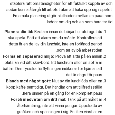
etablera rätt omständigheter för att faktiskt koppla av och
sedan kunna återgå till arbetet utan att haka upp sig i spelet.
En smula planering utgör skillnaden mellan en paus som
laddar om dig och en som bara tar tid.
Planera din tid:
Bestäm innan du börjar hur utdraget du
ska spela. Sätt ett alarm om du måste. Kontrollera att
detta är en del av din lunchtid, inte en förlängd period
som tar av på arbetstiden.
Forma en separerad miljö:
Prova att sitta på en annan
plats än vid ditt skrivbord. Ett lunchrum eller en soffa är
bättre. Den fysiska förflyttningen indikerar för hjärnan att
det är dags för paus.
Blanda med något gott:
Njut av din lunchlåda eller en
kopp kaffe samtidigt. Det handlar om att tillfredsställa
flera sinnen på en gång för en komplett paus.
Förbli medveten om ditt mål:
Tänk på att målet är
återhämtning, inte att vinna pengar. Uppskatta av
grafiken och spänningen i sig. En liten vinst är en