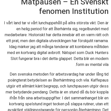
Matpausen – En Svenskt
fenomen Institution
I vårt land tar vi vårt lunchuppehåll på allra största vikt. Den är
en helig period för att återhämta sig, regelbundet med
medarbetare. Historiskt har detta innebär att en varm rätt och
ett prat, men den digitala utvecklingen har förskjutit ramarna.
Idag märker jag att många tenderar att kombinera måltiden
med en kortvarig digital avbrott. Nätspel som Duck Hunters
Slot fungerar bra i det detta glappet. Detta blir en modern
form av mental vila.
Den svenska metoden för arbetsvardag har under lång tid
poängterat betydelsen av återhämtning och vila. Kaffepaus
utgör ett allmänt känt begrepp, och lunchpausen utgör dess
mer betydande pendang. Detta är en stund då du bör koppla
ifrån från sina arbetsuppgifter. I det sammanhanget blir en
kortvarig spelstund inget tecken på slappa rutiner, utan ett
avsiktligt ställningstagande för personlig återhämtning. Det