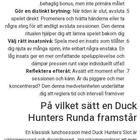
behaglig bonus, men inte primära målet.
Gör en distinkt brytning:
När tiden är slut, avsluta
spelet direkt. Promenera och tvätta händerna eller ta
några steg för att andligt avsluta sessionen. Den denna
ritualen hjälper dig att lämna spelet bakom dig.
Välj rätt insatsnivå:
Spela med en insats som tillåter
dig njuta av många spinn, inte enbart några enstaka. En
låg insats ger en mer omfattande spelupplevelse och
dämpar pressen runt varje individuellt utfall.
Reflektera efteråt:
Avsätt ett moment efter
sessionen och känn. Är du piggare och mer
koncentrerad? Den denna medvetenheten underlättar
dig att reglera tid och intervall framöver.
På vilket sätt en Duck
Hunters Runda framstår
En klassisk lunchsession med Duck Hunters Slot är
välorganiserad och disciplinerad. Jag rekommenderar att man