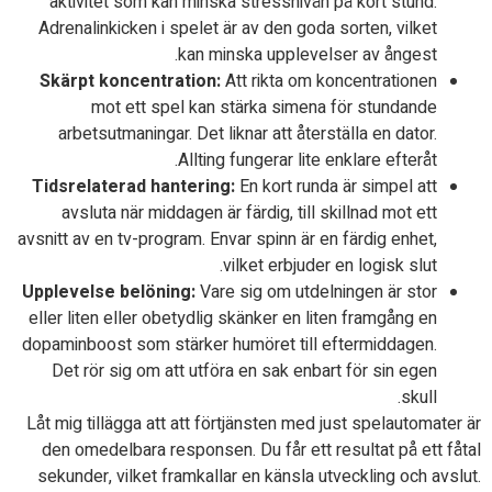
aktivitet som kan minska stressnivån på kort stund.
Adrenalinkicken i spelet är av den goda sorten, vilket
kan minska upplevelser av ångest.
Skärpt koncentration:
Att rikta om koncentrationen
mot ett spel kan stärka simena för stundande
arbetsutmaningar. Det liknar att återställa en dator.
Allting fungerar lite enklare efteråt.
Tidsrelaterad hantering:
En kort runda är simpel att
avsluta när middagen är färdig, till skillnad mot ett
avsnitt av en tv-program. Envar spinn är en färdig enhet,
vilket erbjuder en logisk slut.
Upplevelse belöning:
Vare sig om utdelningen är stor
eller liten eller obetydlig skänker en liten framgång en
dopaminboost som stärker humöret till eftermiddagen.
Det rör sig om att utföra en sak enbart för sin egen
skull.
Låt mig tillägga att att förtjänsten med just spelautomater är
den omedelbara responsen. Du får ett resultat på ett fåtal
sekunder, vilket framkallar en känsla utveckling och avslut.