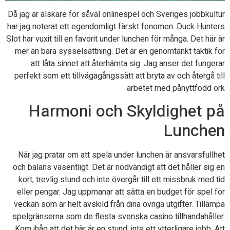
Då jag är älskare för såväl onlinespel och Sveriges jobbkultur
har jag noterat ett egendomligt färskt fenomen: Duck Hunters
Slot har vuxit till en favorit under lunchen för många. Det här är
mer än bara sysselsättning. Det är en genomtänkt taktik för
att låta sinnet att återhämta sig. Jag anser det fungerar
perfekt som ett tillvägagångssätt att bryta av och återgå till
arbetet med pånyttfödd ork.
Harmoni och Skyldighet på
Lunchen
När jag pratar om att spela under lunchen är ansvarsfullhet
och balans väsentligt. Det är nödvändigt att det håller sig en
kort, trevlig stund och inte övergår till ett missbruk med tid
eller pengar. Jag uppmanar att sätta en budget för spel för
veckan som är helt avskild från dina övriga utgifter. Tillämpa
spelgränserna som de flesta svenska casino tillhandahåller.
Kom ihåg att det här är en stund, inte ett ytterligare jobb. Att