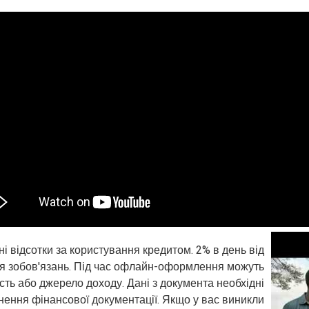
і відсотки за користування кредитом. 2% в день від
ня зобов'язань. Під час офлайн-оформлення можуть
сть або джерело доходу. Дані з документа необхідні
нення фінансової документації. Якщо у вас виникли