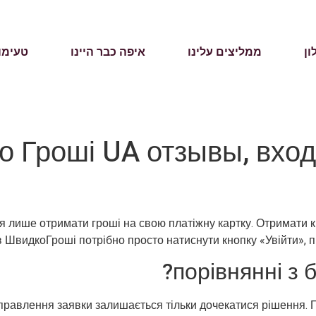
ון
ממליצים עלינו
איפה כבר היינו
טעימו
о Гроші UA отзывы, вход
я лише отримати гроші на свою платіжну картку. Отримати
у в ШвидкоГроші потрібно просто натиснути кнопку «Увійти», п
порівнянні з 
дправлення заявки залишається тільки дочекатися рішення. 