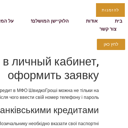
להזמנות
בית
אודות
הלוקיישן המושלם!
על המל
צור קשר
לחץ כאן
 в личный кабинет,
оформить заявку
 кредит в МФО ШвидкоГроші можна не тільки на
ісля чого ввести свій номер телефону і пароль.
банківськими кредитами?
Позичальнику необхідно вказати свої паспортні