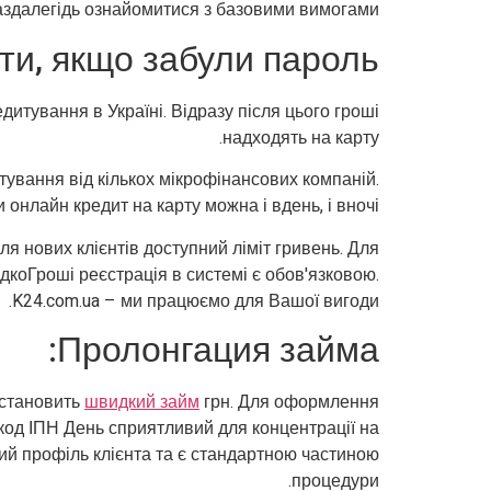
аздалегідь ознайомитися з базовими вимогами.
и, якщо забули пароль:
дитування в Україні. Відразу після цього гроші
надходять на карту.
итування від кількох мікрофінансових компаній.
 онлайн кредит на карту можна і вдень, і вночі.
ля нових клієнтів доступний ліміт гривень. Для
коГроші реєстрація в системі є обов'язковою.
K24.com.ua – ми працюємо для Вашої вигоди.
Пролонгация займа:
становить
швидкий займ
грн. Для оформлення
код ІПН День сприятливий для концентрації на
ий профіль клієнта та є стандартною частиною
процедури.