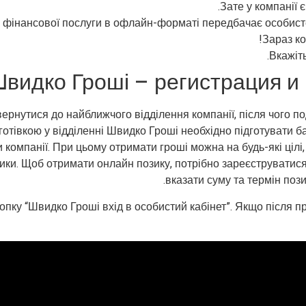
Зате у компанії 
інансової послуги в офлайн-форматі передбачає особисте
Зараз ко
Вкажіть
видко Гроші – регистрация и
рнутися до найближчого відділення компанії, після чого под
отівкою у відділенні Швидко Гроші необхідно підготувати б
омпанії. При цьому отримати гроші можна на будь-які цілі, б
ки. Щоб отримати онлайн позику, потрібно зареєструватися 
вказати суму та термін пози
опку “Швидко Гроші вхід в особистий кабінет”. Якщо після пр