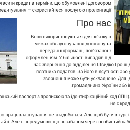
огасити кредит в терміни, що обумовлені договором
редитування — скористайтеся послугою пролонгації.
Про нас
Вони використовуються для зв’язку в
межах обслуговування договору та
передачі інформації, пов’язаної з
оформленням. У більшості випадків під
час звернення до відділення Швидко Гроші 
платника податків. За його відсутності або
звернення може бути ускладнене. Для ід
громадянина України або 
їнський паспорт з пропискою та ідентифікаційний код (ІПН). 
не є кред
ро працевлаштування не знадобиться. Але щоб бути в курсі пе
сайті. Але є передумови, що незабаром через особистий каб