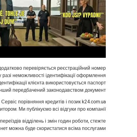
додатково перевіряється реєстраційний номер
 у разі неможливості ідентифікації оформлення
ентифікації клієнта використовується паспорт
інший передбачений законодавством документ.
Сервіс порівняння кредитів і позик k24.com.ua
итором. Ми публікуємо всі відгуки про компанії.
реїздів відділень і змін годин роботи, стежте
інет можна буде скористатися всіма послугами.