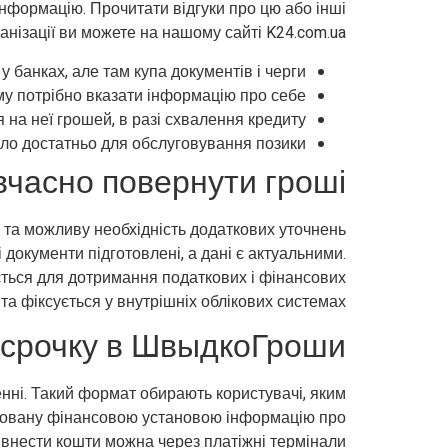
інформацію. Прочитати відгуки про цю або інші
анізації ви можете на нашому сайті K24.com.ua.
у банках, але там купа документів і черги.
у потрібно вказати інформацію про себе.
 на неї грошей, в разі схвалення кредиту.
ло достатньо для обслуговування позики.
вчасно повернути гроші?
я та можливу необхідність додаткових уточнень
документи підготовлені, а дані є актуальними.
ється для дотримання податкових і фінансових
та фіксується у внутрішніх облікових системах.
осрочку в ШвыдкоГроши
нні. Такий формат обирають користувачі, яким
іковану фінансовою установою інформацію про
, внести кошти можна через платіжні термінали