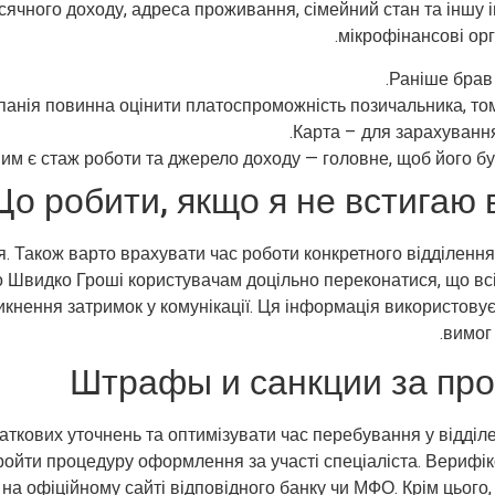
ісячного доходу, адреса проживання, сімейний стан та іншу 
мікрофінансові орг
Раніше брав 
анія повинна оцінити платоспроможність позичальника, том
Карта – для зарахування
им є стаж роботи та джерело доходу — головне, щоб його бу
о робити, якщо я не встигаю 
ня. Також варто врахувати час роботи конкретного відділенн
 Швидко Гроші користувачам доцільно переконатися, що всі 
икнення затримок у комунікації. Ця інформація використову
вимог 
Штрафы и санкции за пр
ткових уточнень та оптимізувати час перебування у відділе
ройти процедуру оформлення за участі спеціаліста. Вериф
на офіційному сайті відповідного банку чи МФО. Крім цього