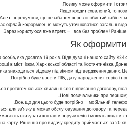
Позику може оформити і отрима
Якщо кредит схвалений, то пози
Але є передумови, що незабаром через особистий кабінет м
час офлайн-оформлення можуть уточнюватися загальні відом
Зараз користуюся вже втретє — і все без проблем! Раніше б
Як оформити 
особа, яка досягла 18 років. Відвідувачі нашого сайту K24.
і в місті Ізюм, Харківської області та Костянтинівка, Доне
ьника знаходиться відразу під вікном підтвердження даних. Ц
Потрібно буде ввести ПІБ, дату народження, серію і но
ся протягом кількох хвилин після підписання договору, піс
Нові позичальники при першому 
Все, що для цього буде потрібно — мобільний телефон
ся для зв’язку в межах обслуговування договору та передач
вимагають вказувати контакти поручителів і можуть видати кр
на карту. Рішення про видачу кредиту приймається за 20 хв