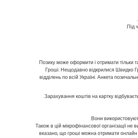
Під 
Позику може оформити і отримати тільки та 
Гроші. Нещодавно відкрилися Швидко Грош
відділень по всій Україні. Анкета позичал
Зарахування коштів на картку відбуваєть
Вони використовують
Також в цій мікрофінансової організації не 
вказано, що гроші можна отримати онлайн 