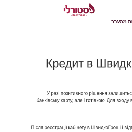
ת מהעבר
Кредит в Швидк
У разі позитивного рішення залишитьс
банківську карту, але і готівкою. Для вход
Після реєстрації кабінету в ШвидкоГроші і ві