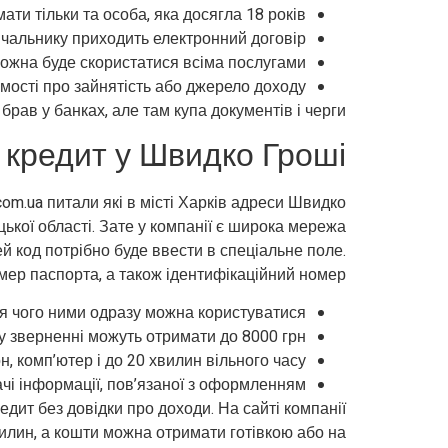
ти тільки та особа, яка досягла 18 років.
чальнику приходить електронний договір.
ожна буде скористатися всіма послугами.
ості про зайнятість або джерело доходу.
рав у банках, але там купа документів і черги.
кредит у Швидко Гроші
com.ua питали які в місті Харків адреси Швидко
цької області. Зате у компанії є широка мережа
ей код потрібно буде ввести в спеціальне поле.
мер паспорта, а також ідентифікаційний номер.
ля чого ними одразу можна користуватися.
зверненні можуть отримати до 8000 грн..
, комп’ютер і до 20 хвилин вільного часу.
і інформації, пов’язаної з оформленням.
едит без довідки про доходи. На сайті компанії
илин, а кошти можна отримати готівкою або на