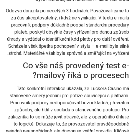
Odezva dorazila po necelých 3 hodinách. Považovali jsme to
za čas akceptovatelný, i když ne vynikající. V textu e-mailu
pracovník podpory důkladně popsal standardní procedury
plateb, poskytl obvyklé časy vyřízení pro danou způsob
úhrady a vyžádal o identifikační kód platby pro další ověření.
Scházela však špetka pochopení v stylu – e-mail byla silně
strohá. Materiálně však byla správná a směřující na vyřízení.
Co vše náš provedený test e-
mailový říká o procesech?
Tato konkrétní interakce ukázala, že Luckera Casino má
stanovené směry jednání pro potíže související s platbami.
Pracovník podpory nedoporučoval bezodkladná, převratná
způsoby, ale řídil v souladu s stanoveného postupu. Pro
zákazníka to se může jevit otravné, ale z operačního úhlu je
to logické. Dokazuje to, že provozovatel pravděpodobně
nejedná neuspořádaně, ale disponuje vnitřní pravidla. Klíčové