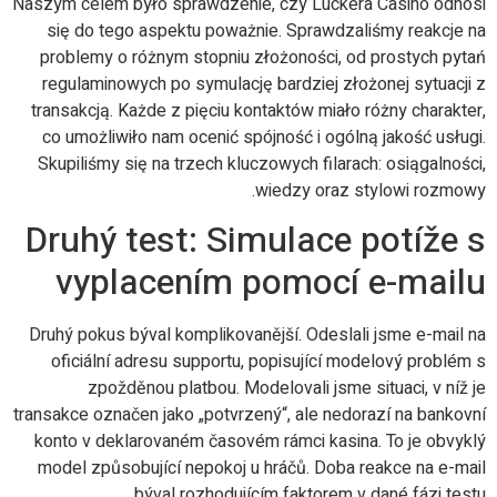
Naszym celem było sprawdzenie, czy Luckera Casino odnosi
się do tego aspektu poważnie. Sprawdzaliśmy reakcje na
problemy o różnym stopniu złożoności, od prostych pytań
regulaminowych po symulację bardziej złożonej sytuacji z
transakcją. Każde z pięciu kontaktów miało różny charakter,
co umożliwiło nam ocenić spójność i ogólną jakość usługi.
Skupiliśmy się na trzech kluczowych filarach: osiągalności,
wiedzy oraz stylowi rozmowy.
Druhý test: Simulace potíže s
vyplacením pomocí e-mailu
Druhý pokus býval komplikovanější. Odeslali jsme e-mail na
oficiální adresu supportu, popisující modelový problém s
zpožděnou platbou. Modelovali jsme situaci, v níž je
transakce označen jako „potvrzený“, ale nedorazí na bankovní
konto v deklarovaném časovém rámci kasina. To je obvyklý
model způsobující nepokoj u hráčů. Doba reakce na e-mail
býval rozhodujícím faktorem v dané fázi testu.