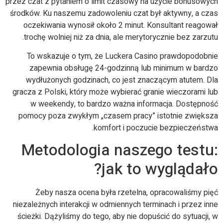
przez czat z pytaniem o limit czasowy na użycie bonusowych
środków. Ku naszemu zadowoleniu czat był aktywny, a czas
oczekiwania wynosił około 2 minut. Konsultant reagował
trochę wolniej niż za dnia, ale merytorycznie bez zarzutu.
To wskazuje o tym, że Luckera Casino prawdopodobnie
zapewnia obsługę 24-godzinną lub minimum w bardzo
wydłużonych godzinach, co jest znaczącym atutem. Dla
gracza z Polski, który może wybierać granie wieczorami lub
w weekendy, to bardzo ważna informacja. Dostępność
pomocy poza zwykłym „czasem pracy” istotnie zwiększa
komfort i poczucie bezpieczeństwa.
Metodologia naszego testu:
jak to wyglądało?
Żeby nasza ocena była rzetelna, opracowaliśmy pięć
niezależnych interakcji w odmiennych terminach i przez inne
ścieżki. Dążyliśmy do tego, aby nie dopuścić do sytuacji, w