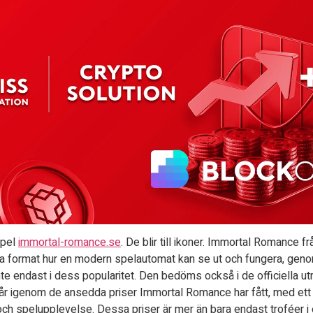
spel
immortal-romance.se
. De blir till ikoner. Immortal Romance 
 format hur en modern spelautomat kan se ut och fungera, genom a
e endast i dess popularitet. Den bedöms också i de officiella ut
 går igenom de ansedda priser Immortal Romance har fått, med et
sa och spelupplevelse. Dessa priser är mer än bara endast troféer 