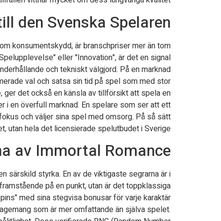
llfällen vittnar mycket om dess långvariga kvalitet.
till den Svenska Spelaren
r om konsumentskydd, är branschpriser mer än tom
elupplevelse" eller "Innovation", är det en signal
underhållande och tekniskt välgjord. På en marknad
rmerade val och satsa sin tid på spel som med stor
ger det också en känsla av tillförsikt att spela en
er i en överfull marknad. En spelare som ser att ett
tsfokus och väljer sina spel med omsorg. På så sätt
t, utan hela det licensierade spelutbudet i Sverige.
nna av Immortal Romance
särskild styrka. En av de viktigaste segrarna är i
är framstående på en punkt, utan är det toppklassiga
pins" med sina stegvisa bonusar för varje karaktär
 engagemang som är mer omfattande än själva spelet.