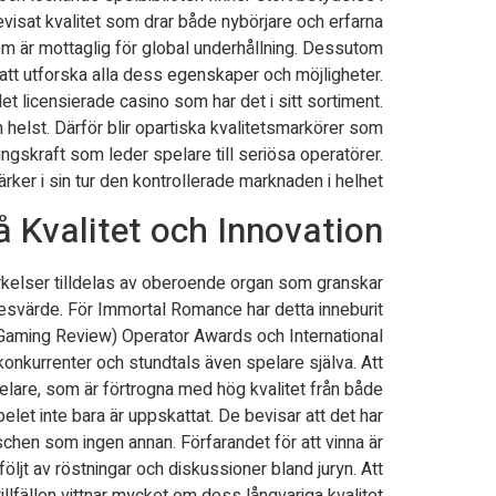
bevisat kvalitet som drar både nybörjare och erfarna
som är mottaglig för global underhållning. Dessutom
 att utforska alla dess egenskaper och möjligheter.
 licensierade casino som har det i sitt sortiment.
 helst. Därför blir opartiska kvalitetsmarkörer som
ngskraft som leder spelare till seriösa operatörer.
ärker i sin tur den kontrollerade marknaden i helhet.
 Kvalitet och Innovation
rkelser tilldelas av oberoende organ som granskar
nöjesvärde. För Immortal Romance har detta inneburit
eGaming Review) Operator Awards och International
nkurrenter och stundtals även spelare själva. Att
elare, som är förtrogna med hög kvalitet från både
elet inte bara är uppskattat. De bevisar att det har
en som ingen annan. Förfarandet för att vinna är
ljt av röstningar och diskussioner bland juryn. Att