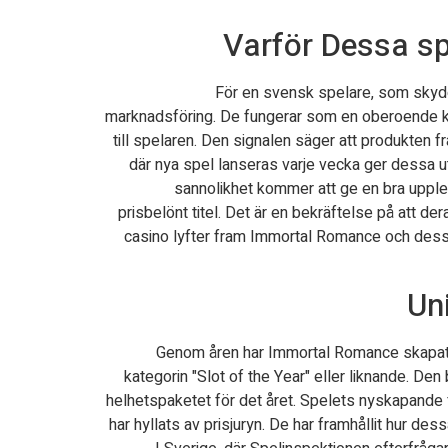
Varför Dessa sp
För en svensk spelare, som skydd
marknadsföring. De fungerar som en oberoende kval
till spelaren. Den signalen säger att produkten
där nya spel lanseras varje vecka ger dessa u
sannolikhet kommer att ge en bra upplev
prisbelönt titel. Det är en bekräftelse på att de
casino lyfter fram Immortal Romance och dess ut
Un
Genom åren har Immortal Romance skapat en
kategorin "Slot of the Year" eller liknande. De
helhetspaketet för det året. Spelets nyskapande 
har hyllats av prisjuryn. De har framhållit hur d