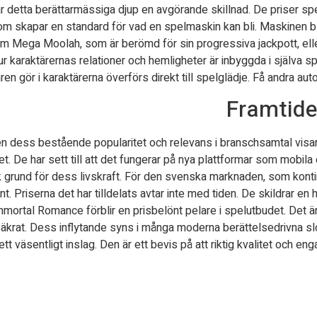
r detta berättarmässiga djup en avgörande skillnad. De priser spele
 skapar en standard för vad en spelmaskin kan bli. Maskinen blir m
Mega Moolah, som är berömd för sin progressiva jackpott, eller
ur karaktärernas relationer och hemligheter är inbyggda i själv
ren gör i karaktärerna överförs direkt till spelglädje. Få andra 
Framtide
dess bestående popularitet och relevans i branschsamtal visar a
. De har sett till att det fungerar på nya plattformar som mobila e
k grund för dess livskraft. För den svenska marknaden, som kontin
 Priserna det har tilldelats avtar inte med tiden. De skildrar en 
mmortal Romance förblir en prisbelönt pelare i spelutbudet. Det är
 säkrat. Dess inflytande syns i många moderna berättelsedrivna s
tt väsentligt inslag. Den är ett bevis på att riktig kvalitet och 