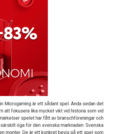
från Microgaming är ett sådant spel. Ända sedan det
tt fokusera lika mycket vikt vid historia som vid
märkelser spelet har fått av branschföreningar och
t särskilt öga för den svenska marknaden. Svenska
i en monter. De är ett konkret bevis på ett spel som