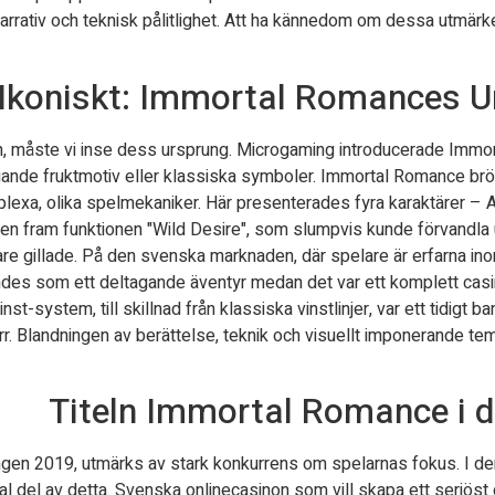
 narrativ och teknisk pålitlighet. Att ha kännedom om dessa utmärkels
t Ikoniskt: Immortal Romances
en, måste vi inse dess ursprung. Microgaming introducerade Immort
ande fruktmotiv eller klassiska symboler. Immortal Romance bröt 
lexa, olika spelmekaniker. Här presenterades fyra karaktärer – 
ven fram funktionen "Wild Desire", som slumpvis kunde förvandla up
 gillade. På den svenska marknaden, där spelare är erfarna inom t
des som ett deltagande äventyr medan det var ett komplett casi
nst-system, till skillnad från klassiska vinstlinjer, var ett tidig
 snurr. Blandningen av berättelse, teknik och visuellt imponerande
Titeln Immortal Romance i 
en 2019, utmärks av stark konkurrens om spelarnas fokus. I den
ral del av detta. Svenska onlinecasinon som vill skapa ett seriöst