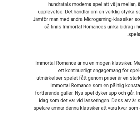
hundratals moderna spel att välja mellan, ä
upplevelse. Det handlar om en verklig styrka som
Jämför man med andra Microgaming-klassiker som 
så finns Immortal Romances unika bidrag i h
spela
Immortal Romance är nu en mogen klassiker. Men 
ett kontinuerligt engagemang för spelet
utmärkelser spelet fått genom priser är en star
Immortal Romance som en pålitlig konstant.
fortfarande gäller. Nya spel dyker upp och går. I
idag som det var vid lanseringen. Dess arv är
spelare ämnar denna klassiker att vara kvar som e