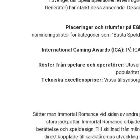
I Sverige, där Spelinspektionen efterfråga
Generator) har stärkt dess anseende. Dessa
Placeringar och triumfer på E
nomineringslistor för kategorier som "Bästa Spelde
International Gaming Awards (IGA):
På IGA,
Röster från spelare och operatörer:
Utöver 
popularite
Tekniska excellenspriser:
Vissa tillsynsor
Sätter man Immortal Romance vid sidan av andra pr
stora jackpottar. Immortal Romance erbjuder
berättelse och speldesign. Till skillnad från m
direkt kopplade till karaktärernas utveckling