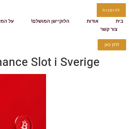
להזמנות
בית
אודות
הלוקיישן המושלם!
על המל
צור קשר
לחץ כאן
ance Slot i Sverige