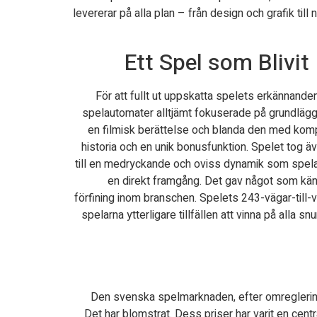
levererar på alla plan – från design och grafik till
Ett Spel som Blivi
För att fullt ut uppskatta spelets erkännand
spelautomater alltjämt fokuserade på grundlägg
en filmisk berättelse och blanda den med komp
historia och en unik bonusfunktion. Spelet tog ä
till en medryckande och oviss dynamik som spelare
en direkt framgång. Det gav något som kän
förfining inom branschen. Spelets 243-vägar-till-vi
spelarna ytterligare tillfällen att vinna på alla
Den svenska spelmarknaden, efter omreglering
Det har blomstrat. Dess priser har varit en cent