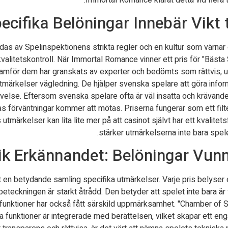
Immortal Romance klarat detta vid flera ti
ecifika Belöningar Innebär Vikt 
as av Spelinspektionens strikta regler och en kultur som värna
itetskontroll. När Immortal Romance vinner ett pris för "Bästa Sp
 framför dem har granskats av experter och bedömts som rättvis, 
tmärkelser vägledning. De hjälper svenska spelare att göra info
else. Eftersom svenska spelare ofta är väl insatta och krävande, 
ras förväntningar kommer att mötas. Priserna fungerar som ett filt
märkelser kan lita lite mer på att casinot självt har ett kvalite
stärker utmärkelserna inte bara spele
ik Erkännandet: Belöningar Vu
 betydande samling specifika utmärkelser. Varje pris belyser en 
n beteckningen är starkt åtrådd. Den betyder att spelet inte bara 
funktioner har också fått särskild uppmärksamhet. "Chamber of S
essa funktioner är integrerade med berättelsen, vilket skapar ett