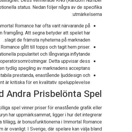
a pålitlighet. Dess verifierade RNG (Random Number
onella status. Nedan följer några av de specifika
utmärkelserna:
mortal Romance har ofta varit närvarande på
en framgång. Att segna betyder att spelet har
slagit de främsta nyheterna på marknaden.
Romance gått till topps och tagit hem priser.
onella popularitet och långvariga inflytande.
ch operatörsomröstningar. Detta uppvisar dess
 en tydlig spegling av marknadens acceptans.
stabila prestanda, enastående ljuddesign och
 är kritiska för en kvalitativ spelupplevelse.
 Andra Prisbelönta Spel
liga spel vinner priser för enastående grafik eller
ryn har uppmärksammat, ligger i hur det integrerar
a tillägg, är bonusfunktionerna i Immortal Romance
är ovanligt. I Sverige, där spelare kan välja bland