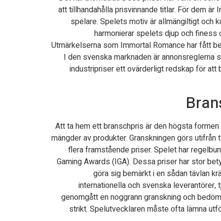
att tillhandahålla prisvinnande titlar. För dem ä
spelare. Spelets motiv är allmängiltigt och 
harmonierar spelets djup och finess d
Utmärkelserna som Immortal Romance har fått befä
I den svenska marknaden är annonsreglerna strik
industripriser ett ovärderligt redskap för a
Bran
Att ta hem ett branschpris är den högsta forme
mängder av produkter. Granskningen görs utifrån ty
flera framstående priser. Spelet har regelb
Gaming Awards (IGA). Dessa priser har stor bet
göra sig bemärkt i en sådan tävlan k
internationella och svenska leverantörer, 
genomgått en noggrann granskning och bedömts
strikt. Spelutvecklaren måste ofta lämna utfö