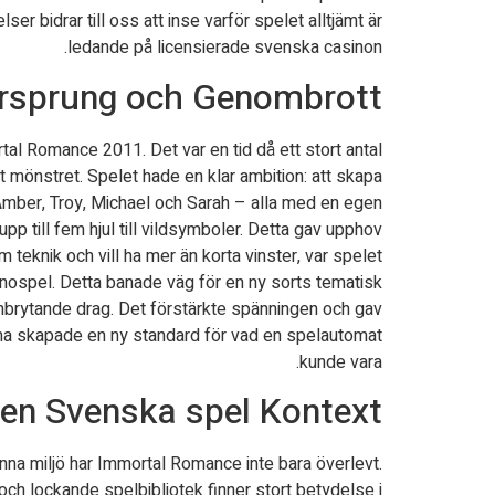
er bidrar till oss att inse varför spelet alltjämt är
ledande på licensierade svenska casinon.
 Ursprung och Genombrott
al Romance 2011. Det var en tid då ett stort antal
mönstret. Spelet hade en klar ambition: att skapa
Amber, Troy, Michael och Sarah – alla med en egen
p till fem hjul till vildsymboler. Detta gav upphov
eknik och vill ha mer än korta vinster, var spelet
nospel. Detta banade väg för en ny sorts tematisk
t banbrytande drag. Det förstärkte spänningen och gav
 tema skapade en ny standard för vad en spelautomat
kunde vara.
den Svenska spel Kontext
na miljö har Immortal Romance inte bara överlevt.
 och lockande spelbibliotek finner stort betydelse i