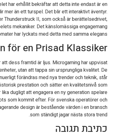
t har erhållit bekräftar att detta inte endast är en
er än ett turspel. Det blir ett interaktivt äventyr.
 Thunderstruck II, som också är berättelsedrivet,
a spelets mekaniker. Det känslomässiga engagemang
automater har lyckats med detta med samma elegans.
n för en Prisad Klassiker
tt dess framtid är ljus. Microgaming har uppvisat
nheter, utan att tappa sin ursprungliga kvalitet. De
uerligt förändras med nya trender och teknik, står
historisk prestation och sätter en kvalitetsnivå som
 lika dugligt att engagera en ny generation spelare
lots som kommit efter. För svenska operatörer och
engagerande design är bestående värden i en bransch
som ständigt jagar nästa stora trend.
כתיבת תגובה