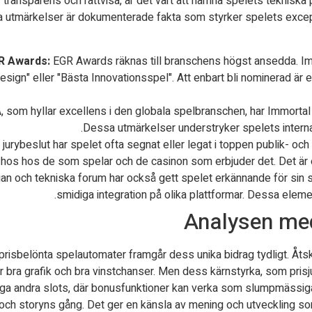
r transparens och rättvisa, är det värt att nämna spelets teknisk
 utmärkelser är dokumenterade fakta som styrker spelets excepti
GR Awards:
EGR Awards räknas till branschens högst ansedda. Im
sign" eller "Bästa Innovationsspel". Att enbart bli nominerad är 
 som hyllar excellens i den globala spelbranschen, har Immortal 
Dessa utmärkelser understryker spelets internati
jurybeslut har spelet ofta segnat eller legat i toppen publik- o
t hos hos de som spelar och de casinon som erbjuder det. Det är
gan och tekniska forum har också gett spelet erkännande för sin 
smidiga integration på olika plattformar. Dessa element
Analysen med
isbelönta spelautomater framgår dess unika bidrag tydligt. Åtskil
 bra grafik och bra vinstchanser. Men dess kärnstyrka, som prisju
ånga andra slots, där bonusfunktioner kan verka som slumpmässig
 och storyns gång. Det ger en känsla av mening och utveckling som 