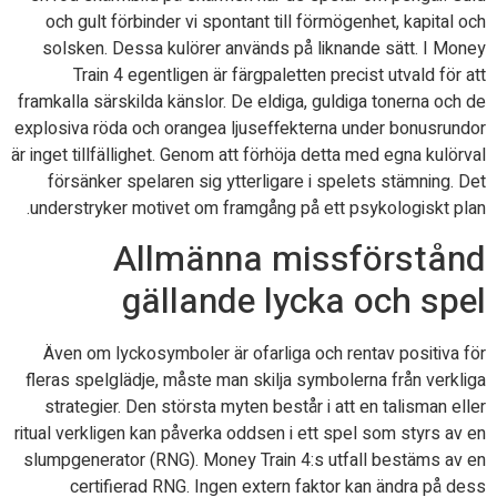
och gult förbinder vi spontant till förmögenhet, kapital och
solsken. Dessa kulörer används på liknande sätt. I Money
Train 4 egentligen är färgpaletten precist utvald för att
framkalla särskilda känslor. De eldiga, guldiga tonerna och de
explosiva röda och orangea ljuseffekterna under bonusrundor
är inget tillfällighet. Genom att förhöja detta med egna kulörval
försänker spelaren sig ytterligare i spelets stämning. Det
understryker motivet om framgång på ett psykologiskt plan.
Allmänna missförstånd
gällande lycka och spel
Även om lyckosymboler är ofarliga och rentav positiva för
fleras spelglädje, måste man skilja symbolerna från verkliga
strategier. Den största myten består i att en talisman eller
ritual verkligen kan påverka oddsen i ett spel som styrs av en
slumpgenerator (RNG). Money Train 4:s utfall bestäms av en
certifierad RNG. Ingen extern faktor kan ändra på dess