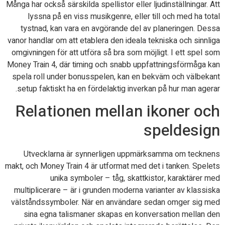
Många har också särskilda spellistor eller ljudinställningar. Att
lyssna på en viss musikgenre, eller till och med ha total
tystnad, kan vara en avgörande del av planeringen. Dessa
vanor handlar om att etablera den ideala tekniska och sinnliga
omgivningen för att utföra så bra som möjligt. I ett spel som
Money Train 4, där timing och snabb uppfattningsförmåga kan
spela roll under bonusspelen, kan en bekväm och välbekant
setup faktiskt ha en fördelaktig inverkan på hur man agerar.
Relationen mellan ikoner och
speldesign
Utvecklarna är synnerligen uppmärksamma om tecknens
makt, och Money Train 4 är utformat med det i tanken. Spelets
unika symboler – tåg, skattkistor, karaktärer med
multiplicerare – är i grunden moderna varianter av klassiska
välståndssymboler. När en användare sedan omger sig med
sina egna talismaner skapas en konversation mellan den