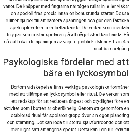
vanor. De knäpper med fingrarna när tågen rullar in, eller viskar
en speciell fras precis innan en bonusrunda startar. Dessa
rutiner hjälper till att hantera spänningen och gör den faktiska
spelupplevelsen mer heltäckande. De verkar som mentala
triggrar som rustar spelaren på att något stort kan hända. På
så sätt ökar de njutningen av varje ögonblick i Money Train 4:s
snabba spelgång.
Psykologiska fördelar med att
bära en lyckosymbol
Bortom vidskepelse finns verkliga psykologiska förmåner
med att tillämpa en lyckosymbol eller ritual. De verkar som
ett redskap för att reducera ångest och otydlighet före en
aktivitet som i botten är oberäknelig. Genom att genomföra en
etablerad ritual får spelaren grepp över sin egen planering
och stämning. Det kan leda till större självförtroende och ett
mer lugnt sätt att angripa spelet. Detta kan i sin tur leda till