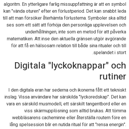
algoritm. En ytterligare farlig missuppfattning är att en symbol
kan "vända oturen" efter en förlustperiod. Det kan snabbt leda
till att man försöker återhämta förlusterna. Symboler ska alltid
ses som ett sätt att förhöja den personliga upplevelsen och
underhållningen, inte som en metod för att påverka
matematiken. Att inse den aktuella gränsen utgör avgörande
för att få en hälsosam relation till både sina ritualer och till
spelandet i stort.
Digitala "lyckoknappar" och
rutiner
I den digitala eran har sederna och ikonerna fått ett tekniskt
inslag. Vissa användare har särskilda "lyckoredskap". Det kan
vara en särskild musmodell, ett särskilt tangentbord eller en
viss skärmupplösning som alltid brukas. Att tömma
webbläsarens cacheminne eller återställa routern före en
lång spelsession blir en nutida ritual för att "rensa energin".