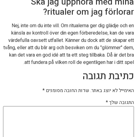
Ska jag upphöra med mina
ritualer om jag förlorar?
Nej, inte om du inte vill. Om ritualerna ger dig glädje och en
känsla av kontroll över din egen förberedelse, kan de vara
värdefulla oavsett utfallet. Känner du dock att de skapar ett
tvång, eller att du blir arg och besviken om du "glömmer" dem,
kan det vara en god idé att ta ett steg tillbaka. Då är det bra
att fundera på vilken roll de egentligen har i ditt spel.
כתיבת תגובה
האימייל לא יוצג באתר.
שדות החובה מסומנים
*
התגובה שלך
*