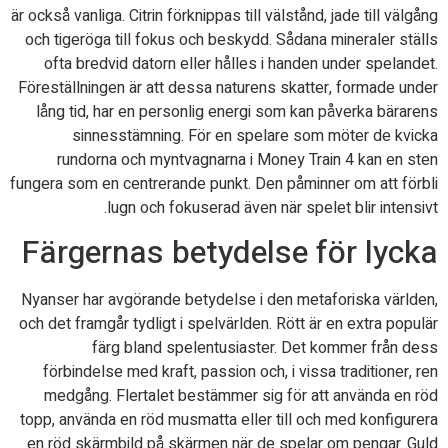
är också vanliga. Citrin förknippas till välstånd, jade till välgång
och tigeröga till fokus och beskydd. Sådana mineraler ställs
ofta bredvid datorn eller hålles i handen under spelandet.
Föreställningen är att dessa naturens skatter, formade under
lång tid, har en personlig energi som kan påverka bärarens
sinnesstämning. För en spelare som möter de kvicka
rundorna och myntvagnarna i Money Train 4 kan en sten
fungera som en centrerande punkt. Den påminner om att förbli
lugn och fokuserad även när spelet blir intensivt.
Färgernas betydelse för lycka
Nyanser har avgörande betydelse i den metaforiska världen,
och det framgår tydligt i spelvärlden. Rött är en extra populär
färg bland spelentusiaster. Det kommer från dess
förbindelse med kraft, passion och, i vissa traditioner, ren
medgång. Flertalet bestämmer sig för att använda en röd
topp, använda en röd musmatta eller till och med konfigurera
en röd skärmbild på skärmen när de spelar om pengar. Guld