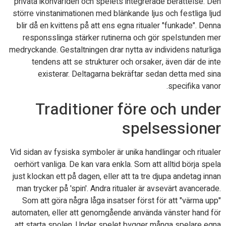
privata ikonvärlden och spelets integrerade berättelse. Den
större vinstanimationen med blänkande ljus och festliga ljud
blir då en kvittens på att ens egna ritualer "funkade". Denna
responsslinga stärker rutinerna och gör spelstunden mer
medryckande. Gestaltningen drar nytta av individens naturliga
tendens att se strukturer och orsaker, även där de inte
existerar. Deltagarna bekräftar sedan detta med sina
specifika vanor.
Traditioner före och under
spelsessioner
Vid sidan av fysiska symboler är unika handlingar och ritualer
oerhört vanliga. De kan vara enkla. Som att alltid börja spela
just klockan ett på dagen, eller att ta tre djupa andetag innan
man trycker på 'spin'. Andra ritualer är avsevärt avancerade.
Som att göra några låga insatser först för att "värma upp"
automaten, eller att genomgående använda vänster hand för
att starta spolen. Under spelet bygger många spelare egna