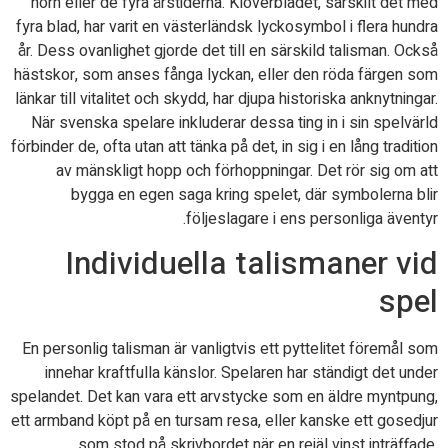
hörn eller de fyra årstiderna. Klöverbladet, särskilt det med
fyra blad, har varit en västerländsk lyckosymbol i flera hundra
år. Dess ovanlighet gjorde det till en särskild talisman. Också
hästskor, som anses fånga lyckan, eller den röda färgen som
länkar till vitalitet och skydd, har djupa historiska anknytningar.
När svenska spelare inkluderar dessa ting in i sin spelvärld
förbinder de, ofta utan att tänka på det, in sig i en lång tradition
av mänskligt hopp och förhoppningar. Det rör sig om att
bygga en egen saga kring spelet, där symbolerna blir
följeslagare i ens personliga äventyr.
Individuella talismaner vid
spel
En personlig talisman är vanligtvis ett pyttelitet föremål som
innehar kraftfulla känslor. Spelaren har ständigt det under
spelandet. Det kan vara ett arvstycke som en äldre myntpung,
ett armband köpt på en tursam resa, eller kanske ett gosedjur
som stod på skrivbordet när en rejäl vinst inträffade.