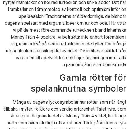
nyttjar människor en hel rad turtecken och unika seder. Det här
framkallar en förnimmelse av kontroll och optimism inför en
spelsession. Traditionerna är ålderdomliga, de blandar
dagens spelsätt med urgamla idéer om tur och öde. Här tittar
vi på de mest förekommande turtecknen bland inhemska
Money Train 4-spelare. Vi betraktar inte enbart föremålen i
sig, utan också på den inre funktionen de fyller. För många
utgör ritualerna en viktig del av nöjet. De indikerar skiftet från
vardagen till spelvärlden och höjer spänningen inför alla
gratisomgång eller bonusrunda.
Gamla rötter för
spelanknutna symboler
Många av dagens lyckosymboler har rötter som når långt
tillbaka i myter, folklore och verklig erfarenhet. Talet fyra, som
är en grundläggande del av Money Train 4:s titel, har länge
setts som övernaturligt i olika kulturer. Tänk på världens fyra