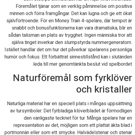
Föremålet tjänar som en verklig påminnelse om positiva
minnen och förra framgångar. Det kan lugna och ge ett ökat
självförtroende. För en Money Train 4-spelare, där tempot är
snabbt och bonusfunktionerna kan vara dramatiska, blir en
sådan talisman en plats av trygghet. Ingen människa tror att
själva tinget inverkar den slumpstyrda nummergeneratorn.
Istället handlar det om hur det påverkar spelarens personliga
humör och fokus. Ett förbättrat sinnestillstånd kan i slutänden
leda till mer genomtänkta beslut vid spelbordet.
Naturföremål som fyrklöver
och kristaller
Naturliga material har en speciell plats i mångas uppsättning
av tursymboler. Det fyrbladiga klöverbladet är förmodligen
den vanligaste tecknet för tur. Många spelare har en
representation av det, möjligen som ett plattat äkta blad i
portmonnän eller som ett smycke. Halvädelstenar och stenar