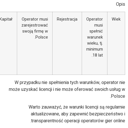
Operator musi
Współpraca
Operator musi
współpracować
z
posiadać system
bezpi
z regulatorami,
regulatorami
bezpieczeństwa,
w tym z URG,
który zapewnia
aby zapewnić
bezpieczeństwo
bezpieczeństwo
danych i
i
transakcji.
transparentność
swoich operacji.